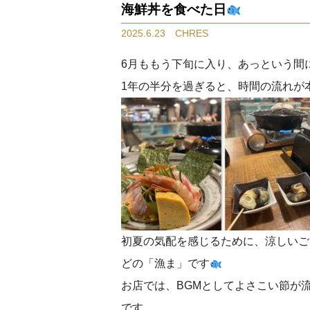
海鮮丼を食べた日
2025.6.23 CHRES
6月ももう下旬に入り、あっという間
1年の半分を過ぎると、時間の流れが
初夏の気配を感じるために、涼しいご
どの「漁ま」です
お店では、BGMとしてよさこい節が
です。