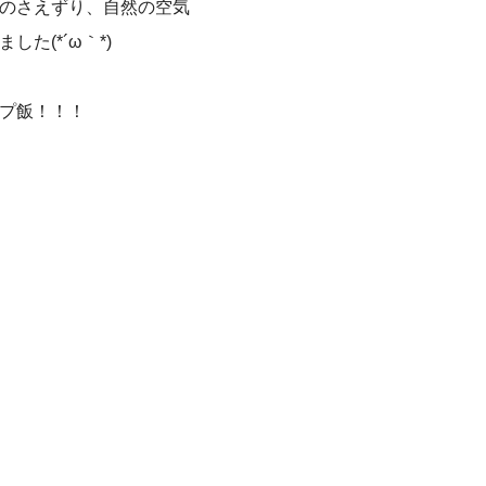
のさえずり、自然の空気
た(*´ω｀*)
プ飯！！！