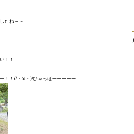
したね～～
い！！
！！(/・ω・)/ひゃっほーーーーー