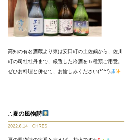
高知の有名酒蔵より東は安田町の土佐鶴から、佐川
町の司牡牡丹まで、厳選した冷酒を５種類ご用意。
ぜひお料理と併せて、お愉しみください(*^^*)
∴夏の風物詩
2022.8.14 CHRES
夏の風物詩の定番と言えば、花火ですね
*
.
・
＊