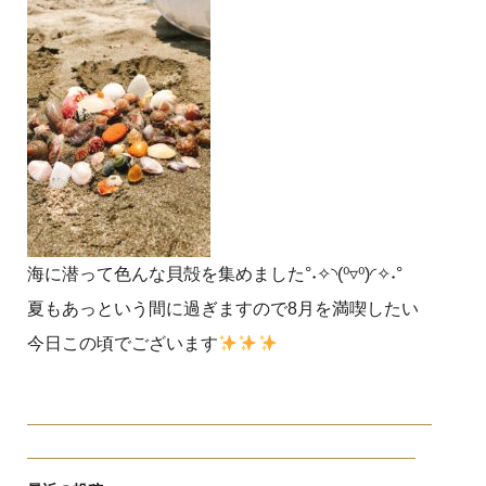
海に潜って色んな貝殻を集めました°˖✧◝(⁰▿⁰)◜✧˖°
夏もあっという間に過ぎますので8月を満喫したい
今日この頃でございます