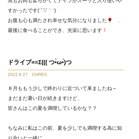
魚もお肉も柔らかくてナイフがスーッと入り使いや
すかったです(
*
´▽｀
*
)
お腹も心も満たされ幸せな気分になりました
゜
。
最後に食べることができ、光栄に思います
！
ドライブ=≡Σ((( つ•̀ω•́)つ
2022.8.27 CHRES
８月ももう少しで終わりに近づいて来ましたね～
まだまだ暑い日が続きますけど、
皆さんはこの夏を満喫しているかな？？
ちなみに私はこの前、夏を少しでも満喫する為に知
り合いと一緒に