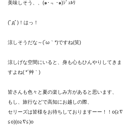
美味しそう、、(๑･﹃ ･๑)ｼﾞｭﾙﾘ
(ﾟдﾟ)！はっ！
涼しそうだな～(´ω｀*)ですね(笑)
涼しげな空間にいると、身も心もひんやりしてきま
すよね( *´艸｀)
皆さんも色々と夏の楽しみ方があると思います、
もし、旅行などで高知にお越しの際、
セリーズは皆様をお待ちしておりますーー！！o(≧∇
≦o)(o≧∇≦)o