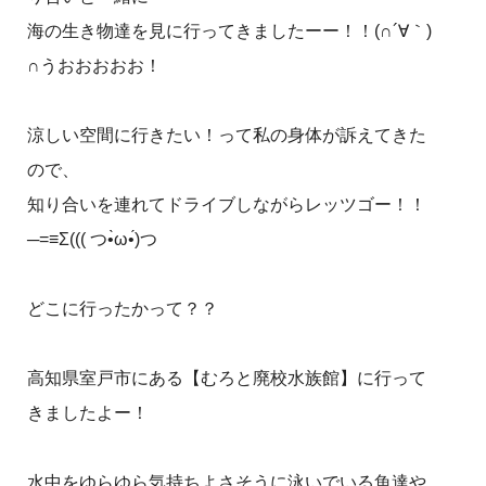
海の生き物達を見に行ってきましたーー！！(∩´∀｀)
∩うおおおおお！
涼しい空間に行きたい！って私の身体が訴えてきた
ので、
知り合いを連れてドライブしながらレッツゴー！！
─=≡Σ((( つ•̀ω•́)つ
どこに行ったかって？？
高知県室戸市にある【むろと廃校水族館】に行って
きましたよー！
水中をゆらゆら気持ちよさそうに泳いでいる魚達や