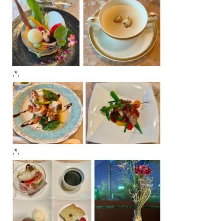
.*.
.*.