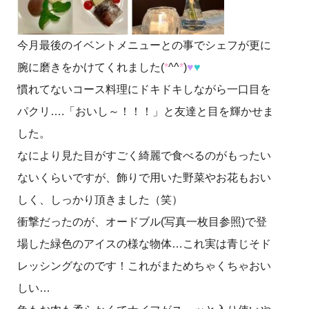
今月最後のイベントメニューとの事でシェフが更に
腕に磨きをかけてくれました(
*
^^
*
)
♥
♥
慣れてないコース料理にドキドキしながら一口目を
パクリ….「おいし～！！！」と友達と目を輝かせま
した。
なにより見た目がすごく綺麗で食べるのがもったい
ないくらいですが、飾りで用いた野菜やお花もおい
しく、しっかり頂きました（笑）
衝撃だったのが、オードブル(写真一枚目参照)で登
場した緑色のアイスの様な物体…これ実は青じそド
レッシングなのです！これがまためちゃくちゃおい
しい…