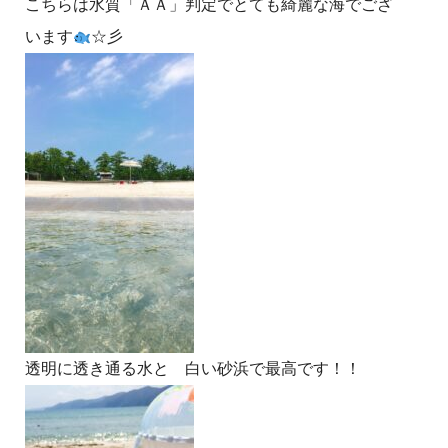
こちらは水質「ＡＡ」判定でとても綺麗な海でござ
います
☆彡
透明に透き通る水と 白い砂浜で最高です！！