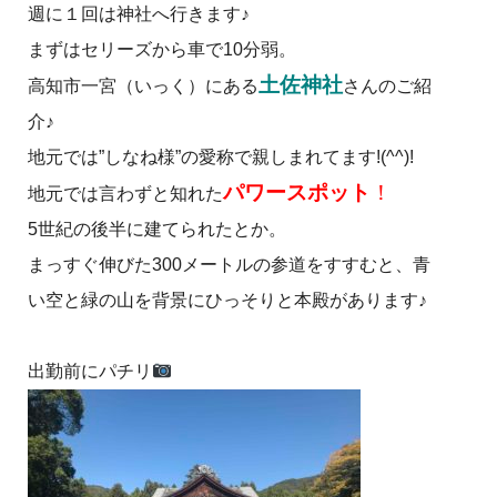
週に１回は神社へ行きます♪
まずはセリーズから車で10分弱。
土佐神社
高知市一宮（いっく）にある
さんのご紹
介♪
地元では”しなね様”の愛称で親しまれてます!(^^)!
パワースポット
！
地元では言わずと知れた
5世紀の後半に建てられたとか。
まっすぐ伸びた300メートルの参道をすすむと、青
い空と緑の山を背景にひっそりと本殿があります♪
出勤前にパチリ