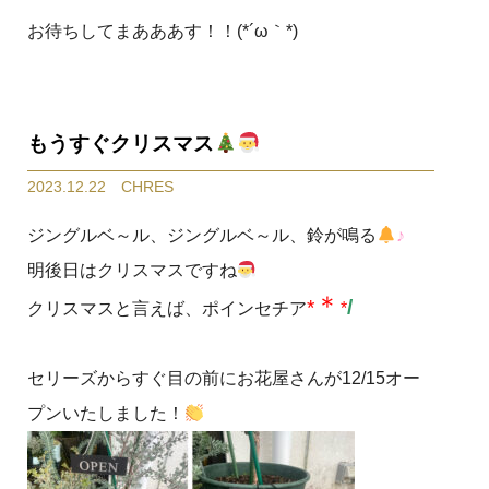
お待ちしてまあああす！！(*´ω｀*)
もうすぐクリスマス
2023.12.22 CHRES
ジングルベ～ル、ジングルベ～ル、鈴が鳴る
♪
明後日はクリスマスですね
＊
*
/
クリスマスと言えば、ポインセチア
*
セリーズからすぐ目の前にお花屋さんが12/15オー
プンいたしました！