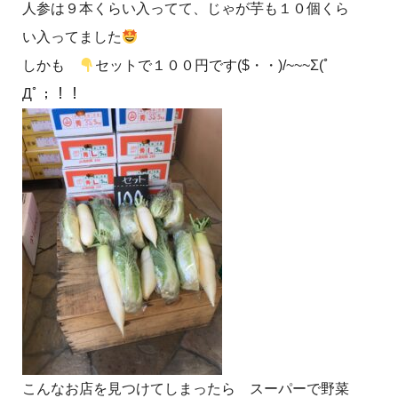
人参は９本くらい入ってて、じゃが芋も１０個くら
い入ってました
しかも
セットで１００円です($・・)/~~~Σ(ﾟ
Дﾟ；！！
こんなお店を見つけてしまったら スーパーで野菜