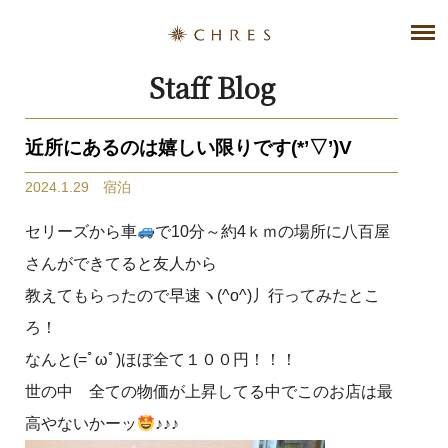
Staff Blog
近所にあるのは嬉しい限りです(*’▽’)V
2024.1.29 宿泊
セリーズから車
で10分～約4ｋｍの場所に八百屋
さんができてると友人から
教えてもらったので早速ヽ(^o^)丿行ってみたとこ
ろ！
なんと(=ﾟωﾟ)ほぼ全て１００円！！！
世の中 全ての物価が上昇してる中でこのお店は最
高やないかーッ
♪♪♪